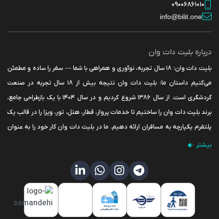
09006861010
info@bilit.one
درباره بلیت دات وان
بلیت دات وان: ۱۸ سال تجربه، نوآوری و همراهی با شما — سفر را ساده و مطمئن
می‌کنیم داستان ما: بلیت دات وان نتیجه بیش از ۱۸ سال تجربه در صنعت
گردشگری است. از سال ۱۳۸۶ شروع کردیم و در سال ۱۴۰۴ با یک بازطراحی جامع،
برند بلیت دات وان را ساختیم تا خدمات پرواز، قطار، هتل، تور، ویزا را در قالب یک
پلتفرم یکپارچه به مسافران ارائه دهیم. ما در بلیت دات وان کار خود را به عنوان
نسل جدید خدمات آنلاین گردشگری آغاز کردیم؛ اما داستان ما از خیلی قبل‌تر شروع
بیشتر
شده است. پشت این نام تازه، شرکت خدمات مسافرت هوائی و گردشگری
خوش‌نام پرواز قرار دارد که با تجربه‌ای ارزشمند در عرصه سفر و گردشگری، همواره
همراه مسافران بوده است. ما باور داریم سفر، فقط جابه‌جایی نیست؛ تجربه‌ای
است از کشف، آرامش و رشد. به همین دلیل، تمام تمرکز ما بر ارائه خدمات دقیق،
پشتیبانی ۲۴ ساعته و ساختن سفری است که از لحظه تصمیم تا بازگشت، برایتان