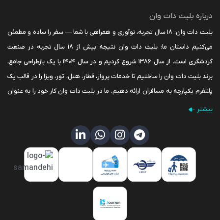
درباره بلیت دات وان
بلیت دات وان: ۱۸ سال تجربه، نوآوری و همراهی با شما — سفر را ساده و مطمئن
می‌کنیم داستان ما: بلیت دات وان نتیجه بیش از ۱۸ سال تجربه در صنعت
گردشگری است. از سال ۱۳۸۶ شروع کردیم و در سال ۱۴۰۴ با یک بازطراحی جامع،
برند بلیت دات وان را ساختیم تا خدمات پرواز، قطار، هتل، تور، ویزا را در قالب یک
پلتفرم یکپارچه به مسافران ارائه دهیم. ما در بلیت دات وان کار خود را به عنوان
نسل جدید خدمات آنلاین گردشگری آغاز کردیم؛ اما داستان ما از خیلی قبل‌تر شروع
بیشتر
شده است. پشت این نام تازه، شرکت خدمات مسافرت هوائی و گردشگری
خوش‌نام پرواز قرار دارد که با تجربه‌ای ارزشمند در عرصه سفر و گردشگری، همواره
همراه مسافران بوده است. ما باور داریم سفر، فقط جابه‌جایی نیست؛ تجربه‌ای
است از کشف، آرامش و رشد. به همین دلیل، تمام تمرکز ما بر ارائه خدمات دقیق،
پشتیبانی ۲۴ ساعته و ساختن سفری است که از لحظه تصمیم تا بازگشت، برایتان
دلنشین و مطمئن باشد. بلیت دات وان؛ تجربه‌ای تازه از سفری هوشمند، آسان و
مطمئن . تیم ما تیمی از متخصصان پرواز، هتل، ویزا، پشتیبانی و توسعه؛