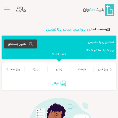
14050517180433323992212
صفحه اصلی
پروازهای استانبول تا تفلیس
استانبول
به
تفلیس
تغییر جستجو
پنجشنبه, ۱۸ تیر ۱۴۰۵
9 Jul 2026
قیمت
زمان
ویژه
روز قبل
روز بعد
فیلتر